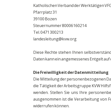
Katholischen Verband der Werktätigen VF
Pfarrplatz 31
39100 Bozen
Steuernummer 80006160214
Tel. 0471 300213
landesleitung@kvw.org
Diese Rechte stehen Ihnen selbstverständ
Daten kann ein angemessenes Entgelt auf 
Die Freiwilligkeit der Datenmitteilung
Die Mitteilung der personenbezogenen Date
die Tätigkeit der Arbeitsgruppe KVW Hilfs
wenden. Stellen Sie uns Ihre personenb
ausgenommen ist die Verarbeitung von Fot
widerrufen können.