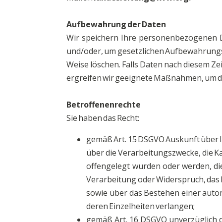
Aufbewahrung der Daten
Wir speichern Ihre personenbezogenen Da
und/oder, um gesetzlichen Aufbewahrungs
Weise löschen. Falls Daten nach diesem Ze
ergreifen wir geeignete Maßnahmen, um d
Betroffenenrechte
Sie haben das Recht:
gemäß Art. 15 DSGVO Auskunft über 
über die Verarbeitungszwecke, die 
offengelegt wurden oder werden, di
Verarbeitung oder Widerspruch, das 
sowie über das Bestehen einer autom
deren Einzelheiten verlangen;
gemäß Art. 16 DSGVO unverzüglich d