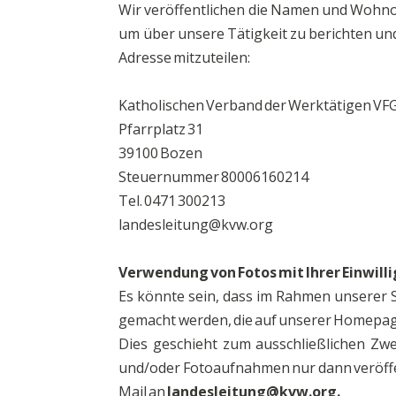
Wir veröffentlichen die Namen und Wohnor
um über unsere Tätigkeit zu berichten und
Adresse mitzuteilen:
Katholischen Verband der Werktätigen VF
Pfarrplatz 31
39100 Bozen
Steuernummer 80006160214
Tel. 0471 300213
landesleitung@kvw.org
Verwendung von Fotos mit Ihrer Einwill
Es könnte sein, dass im Rahmen unsere
gemacht werden, die auf unserer Homepage
Dies geschieht zum ausschließlichen Zwe
und/oder Fotoaufnahmen nur dann veröffent
Mail an
landesleitung@kvw.org.