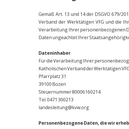
Landesauschuss
Login
Gemäß Art. 13 und 14 der DSGVO 679/2016
Verband der Werktätigen VFG und die Ihn
Verarbeitung Ihrer personenbezogenen Da
Daten ungeachtet Ihrer Staatsangehörigkei
Dateninhaber
Für die Verarbeitung Ihrer personenbezog
Katholischen Verband der Werktätigen VF
Pfarrplatz 31
39100 Bozen
Steuernummer 80006160214
Tel. 0471 300213
landesleitung@kvw.org
Personenbezogene Daten, die wir erhe