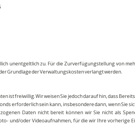
G
lich unentgeltlich zu. Für die Zurverfügungstellung von m
der Grundlage der Verwaltungskosten verlangt werden.
n ist freiwillig. Wir weisen Sie jedoch darauf hin, dass Bere
fonds erforderlich sein kann, insbesondere dann, wenn Sie 
ezogenen Daten nicht bereit können wir Sie nicht als Spe
o- und/oder Videoaufnahmen, für die wir Ihre vorherige Ein