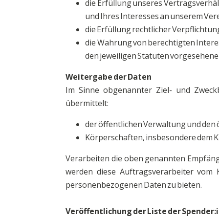
die Erfüllung unseres Vertragsverhä
und Ihres Interesses an unserem Vere
die Erfüllung rechtlicher Verpflicht
die Wahrung von berechtigten Intere
den jeweiligen Statuten vorgesehen
Weitergabe der Daten
Im Sinne obgenannter Ziel- und Zwec
übermittelt:
der öffentlichen Verwaltung und den ö
Körperschaften, insbesondere dem Ka
Verarbeiten die oben genannten Empfänge
werden diese Auftragsverarbeiter vom K
personenbezogenen Daten zu bieten.
Veröffentlichung der Liste der Spender