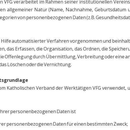
n VFG verarbeitet im Rahmen seiner institutionellen Verein
n allgemeiner Natur (Name, Nachnahme, Geburtsdatum und
gorien von personenbezogenen Daten (z.B. Gesundheitsdate
 Hilfe automatisierter Verfahren vorgenommen und beinhalte
n, das Erfassen, die Organisation, das Ordnen, die Speiche
ie Offenlegung durch Übermittlung, Verbreitung oder eine an
das Löschen oder die Vernichtung.
htsgrundlage
 Katholischen Verband der Werktätigen VFG verwendet, um 
 Ihrer personenbezogenen Daten ist
Ihrer personenbezogenen Daten für einen bestimmten Zweck;