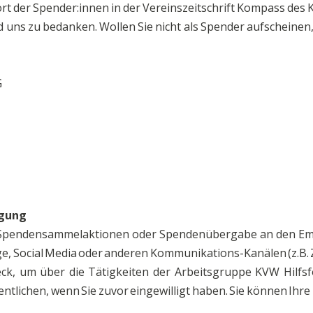
t der Spender:innen in der Vereinszeitschrift Kompass des
 uns zu bedanken. Wollen Sie nicht als Spender aufscheinen, s
G
igung
r Spendensammelaktionen oder Spendenübergabe an den E
, Social Media oder anderen Kommunikations-Kanälen (z.B. Ze
ck, um über die Tätigkeiten der Arbeitsgruppe KVW Hilfsf
lichen, wenn Sie zuvor eingewilligt haben. Sie können Ihre Ei