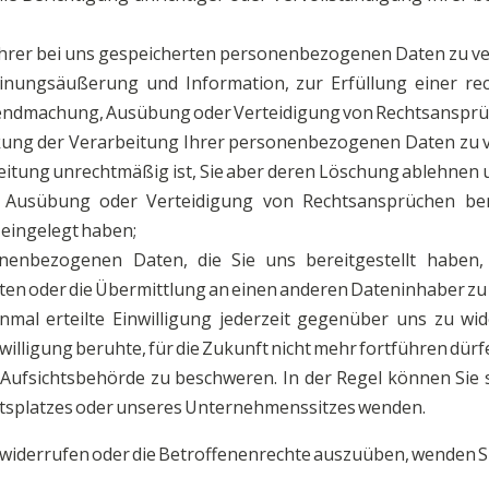
hrer bei uns gespeicherten personenbezogenen Daten zu verl
nungsäußerung und Information, zur Erfüllung einer rec
ltendmachung, Ausübung oder Verteidigung von Rechtsansprüch
ung der Verarbeitung Ihrer personenbezogenen Daten zu ver
beitung unrechtmäßig ist, Sie aber deren Löschung ablehnen u
, Ausübung oder Verteidigung von Rechtsansprüchen b
 eingelegt haben;
enbezogenen Daten, die Sie uns bereitgestellt haben, 
en oder die Übermittlung an einen anderen Dateninhaber zu
mal erteilte Einwilligung jederzeit gegenüber uns zu wide
willigung beruhte, für die Zukunft nicht mehr fortführen dür
Aufsichtsbehörde zu beschweren. In der Regel können Sie s
itsplatzes oder unseres Unternehmenssitzes wenden.
widerrufen oder die Betroffenenrechte auszuüben, wenden Sie 