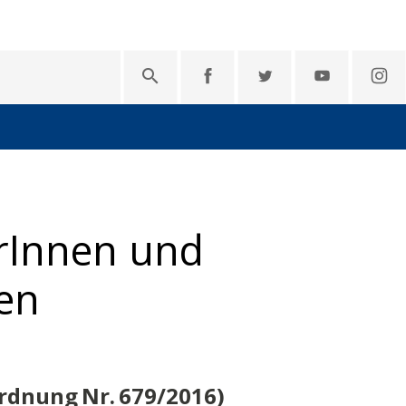

rInnen und
en
rdnung Nr. 679/2016)